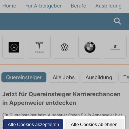
Home
Für Arbeitgeber
Berufe
Ausbildung
Quereinsteiger
Alle Jobs
Ausbildung
Te
Jetzt für Quereinsteiger Karrierechancen
in Appenweier entdecken
Für Quereinsteiger beim Autobauer finden Sie in Appenweier hier
die aktuellsten Angebote. Entdecken Sie freie Optionen von Top-
Alle Cookies akzeptieren
Alle Cookies ablehnen
Arbeitgebern und bewerben Sie sich noch heute.