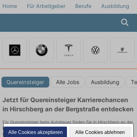
Home
Für Arbeitgeber
Berufe
Ausbildung
Quereinsteiger
Alle Jobs
Ausbildung
Te
Jetzt für Quereinsteiger Karrierechancen
in Hirschberg an der Bergstraße entdecken
Für Quereinsteiger beim Autobauer finden Sie in Hirschberg an der
Bergstraße hier die aktuellsten Angebote. Entdecken Sie freie
Alle Cookies akzeptieren
Alle Cookies ablehnen
Optionen von Top-Arbeitgebern und bewerben Sie sich noch