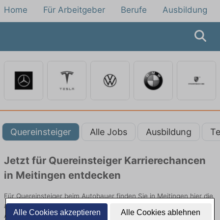
Home
Für Arbeitgeber
Berufe
Ausbildung
Quereinsteiger
Alle Jobs
Ausbildung
Te
Jetzt für Quereinsteiger Karrierechancen
in Meitingen entdecken
Für Quereinsteiger beim Autobauer finden Sie in Meitingen hier die
aktuellsten Angebote. Entdecken Sie freie Optionen von Top-
Alle Cookies akzeptieren
Alle Cookies ablehnen
Arbeitgebern und bewerben Sie sich noch heute.