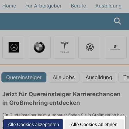
Home
Für Arbeitgeber
Berufe
Ausbildung
Quereinsteiger
Alle Jobs
Ausbildung
Te
Jetzt für Quereinsteiger Karrierechancen
in Großmehring entdecken
Für Quereinsteiger beim Autobauer finden Sie in Großmehring hier
die aktuellsten Angebote. Entdecken Sie freie Optionen von Top-
Alle Cookies akzeptieren
Alle Cookies ablehnen
Arbeitgebern und bewerben Sie sich noch heute.