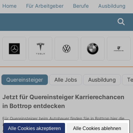
Home
Für Arbeitgeber
Berufe
Ausbildung
Quereinsteiger
Alle Jobs
Ausbildung
Te
Jetzt für Quereinsteiger Karrierechancen
in Bottrop entdecken
Für Quereinsteiger beim Autobauer finden Sie in Bottrop hier die
aktuellsten Angebote. Entdecken Sie freie Optionen von Top-
Alle Cookies akzeptieren
Alle Cookies ablehnen
Arbeitgebern und bewerben Sie sich noch heute.