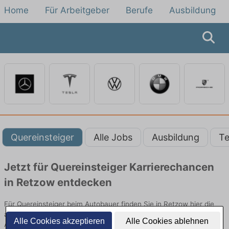
Home
Für Arbeitgeber
Berufe
Ausbildung
Quereinsteiger
Alle Jobs
Ausbildung
Te
Jetzt für Quereinsteiger Karrierechancen
in Retzow entdecken
Für Quereinsteiger beim Autobauer finden Sie in Retzow hier die
aktuellsten Angebote. Entdecken Sie freie Optionen von Top-
Alle Cookies akzeptieren
Alle Cookies ablehnen
Arbeitgebern und bewerben Sie sich noch heute.