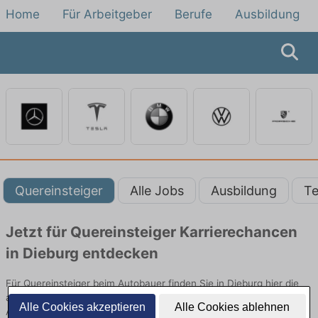
Home
Für Arbeitgeber
Berufe
Ausbildung
Quereinsteiger
Alle Jobs
Ausbildung
Te
Jetzt für Quereinsteiger Karrierechancen
in Dieburg entdecken
Für Quereinsteiger beim Autobauer finden Sie in Dieburg hier die
aktuellsten Angebote. Entdecken Sie freie Optionen von Top-
Alle Cookies akzeptieren
Alle Cookies ablehnen
Arbeitgebern und bewerben Sie sich noch heute.