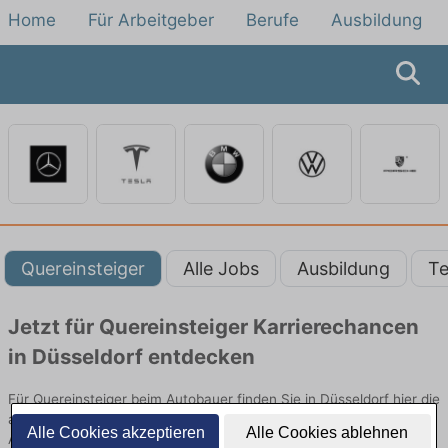
Home
Für Arbeitgeber
Berufe
Ausbildung
Quereinsteiger
Alle Jobs
Ausbildung
Te
Jetzt für Quereinsteiger Karrierechancen
in Düsseldorf entdecken
Für Quereinsteiger beim Autobauer finden Sie in Düsseldorf hier die
aktuellsten Angebote. Entdecken Sie freie Optionen von Top-
Alle Cookies akzeptieren
Alle Cookies ablehnen
Arbeitgebern und bewerben Sie sich noch heute.