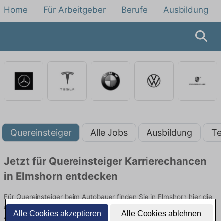
Home
Für Arbeitgeber
Berufe
Ausbildung
Quereinsteiger
Alle Jobs
Ausbildung
Te
Jetzt für Quereinsteiger Karrierechancen
in Elmshorn entdecken
Für Quereinsteiger beim Autobauer finden Sie in Elmshorn hier die
aktuellsten Angebote. Entdecken Sie freie Optionen von Top-
Alle Cookies akzeptieren
Alle Cookies ablehnen
Arbeitgebern und bewerben Sie sich noch heute.