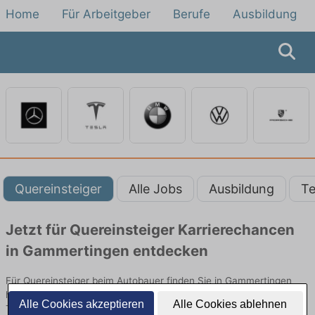
Home
Für Arbeitgeber
Berufe
Ausbildung
Quereinsteiger
Alle Jobs
Ausbildung
Te
Jetzt für Quereinsteiger Karrierechancen
in Gammertingen entdecken
Für Quereinsteiger beim Autobauer finden Sie in Gammertingen
hier die aktuellsten Angebote. Entdecken Sie freie Optionen von
Alle Cookies akzeptieren
Alle Cookies ablehnen
Top-Arbeitgebern und bewerben Sie sich noch heute.