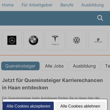
Home
Für Arbeitgeber
Berufe
Ausbildung
Quereinsteiger
Alle Jobs
Ausbildung
Te
Jetzt für Quereinsteiger Karrierechancen
in Haan entdecken
Für Quereinsteiger beim Autobauer finden Sie in Haan hier die
aktuellsten Angebote. Entdecken Sie freie Optionen von Top-
Alle Cookies akzeptieren
Alle Cookies ablehnen
Arbeitgebern und bewerben Sie sich noch heute.