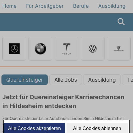
Home
Für Arbeitgeber
Berufe
Ausbildung
Quereinsteiger
Alle Jobs
Ausbildung
Te
Jetzt für Quereinsteiger Karrierechancen
in Hildesheim entdecken
Für Quereinsteiger beim Autobauer finden Sie in Hildesheim hier
die aktuellsten Angebote. Entdecken Sie freie Optionen von Top-
Alle Cookies akzeptieren
Alle Cookies ablehnen
Arbeitgebern und bewerben Sie sich noch heute.