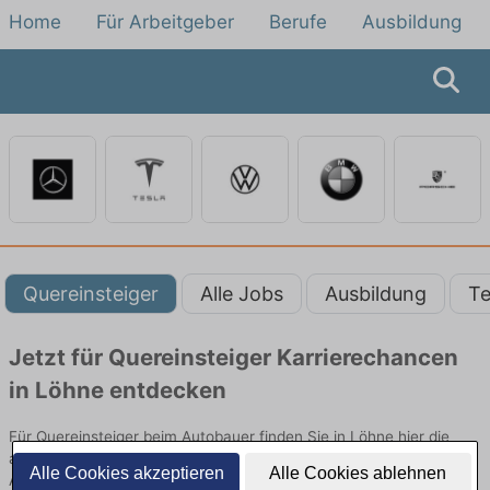
Home
Für Arbeitgeber
Berufe
Ausbildung
Quereinsteiger
Alle Jobs
Ausbildung
Te
Jetzt für Quereinsteiger Karrierechancen
in Löhne entdecken
Für Quereinsteiger beim Autobauer finden Sie in Löhne hier die
aktuellsten Angebote. Entdecken Sie freie Optionen von Top-
Alle Cookies akzeptieren
Alle Cookies ablehnen
Arbeitgebern und bewerben Sie sich noch heute.