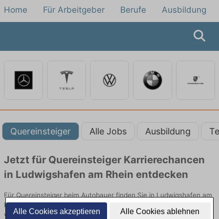
Home
Für Arbeitgeber
Berufe
Ausbildung
Quereinsteiger
Alle Jobs
Ausbildung
Te
Jetzt für Quereinsteiger Karrierechancen
in Ludwigshafen am Rhein entdecken
Für Quereinsteiger beim Autobauer finden Sie in Ludwigshafen am
Rhein hier die aktuellsten Angebote. Entdecken Sie freie Optionen
Alle Cookies akzeptieren
Alle Cookies ablehnen
von Top-Arbeitgebern und bewerben Sie sich noch heute.