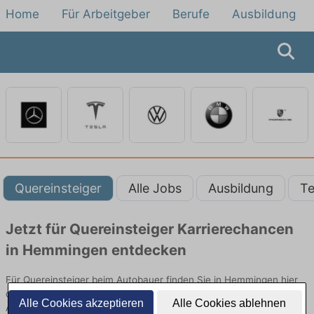
Home
Für Arbeitgeber
Berufe
Ausbildung
Quereinsteiger
Alle Jobs
Ausbildung
Te
Jetzt für Quereinsteiger Karrierechancen
in Hemmingen entdecken
Für Quereinsteiger beim Autobauer finden Sie in Hemmingen hier
die aktuellsten Angebote. Entdecken Sie freie Optionen von Top-
Alle Cookies akzeptieren
Alle Cookies ablehnen
Arbeitgebern und bewerben Sie sich noch heute.