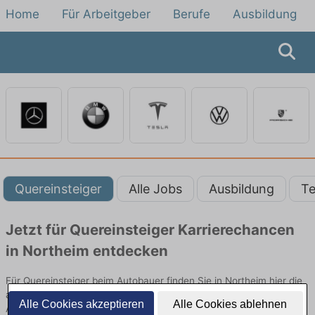
Home
Für Arbeitgeber
Berufe
Ausbildung
Quereinsteiger
Alle Jobs
Ausbildung
Te
Jetzt für Quereinsteiger Karrierechancen
in Northeim entdecken
Für Quereinsteiger beim Autobauer finden Sie in Northeim hier die
aktuellsten Angebote. Entdecken Sie freie Optionen von Top-
Alle Cookies akzeptieren
Alle Cookies ablehnen
Arbeitgebern und bewerben Sie sich noch heute.