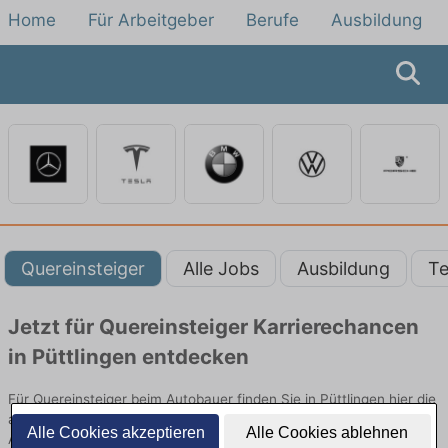
Home
Für Arbeitgeber
Berufe
Ausbildung
Quereinsteiger
Alle Jobs
Ausbildung
Te
Jetzt für Quereinsteiger Karrierechancen
in Püttlingen entdecken
Für Quereinsteiger beim Autobauer finden Sie in Püttlingen hier die
aktuellsten Angebote. Entdecken Sie freie Optionen von Top-
Alle Cookies akzeptieren
Alle Cookies ablehnen
Arbeitgebern und bewerben Sie sich noch heute.