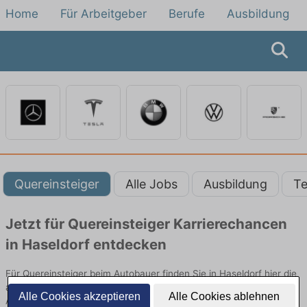
Home
Für Arbeitgeber
Berufe
Ausbildung
Quereinsteiger
Alle Jobs
Ausbildung
Te
Jetzt für Quereinsteiger Karrierechancen
in Haseldorf entdecken
Für Quereinsteiger beim Autobauer finden Sie in Haseldorf hier die
aktuellsten Angebote. Entdecken Sie freie Optionen von Top-
Alle Cookies akzeptieren
Alle Cookies ablehnen
Arbeitgebern und bewerben Sie sich noch heute.