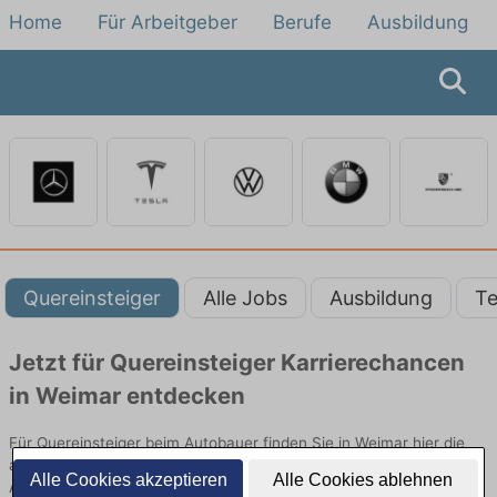
Home
Für Arbeitgeber
Berufe
Ausbildung
Quereinsteiger
Alle Jobs
Ausbildung
Te
Jetzt für Quereinsteiger Karrierechancen
in Weimar entdecken
Für Quereinsteiger beim Autobauer finden Sie in Weimar hier die
aktuellsten Angebote. Entdecken Sie freie Optionen von Top-
Alle Cookies akzeptieren
Alle Cookies ablehnen
Arbeitgebern und bewerben Sie sich noch heute.