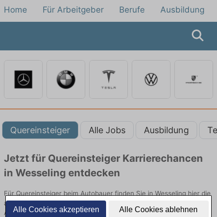
Home
Für Arbeitgeber
Berufe
Ausbildung
Quereinsteiger
Alle Jobs
Ausbildung
Te
Jetzt für Quereinsteiger Karrierechancen
in Wesseling entdecken
Für Quereinsteiger beim Autobauer finden Sie in Wesseling hier die
aktuellsten Angebote. Entdecken Sie freie Optionen von Top-
Alle Cookies akzeptieren
Alle Cookies ablehnen
Arbeitgebern und bewerben Sie sich noch heute.