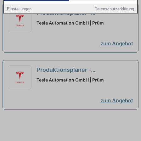
Einstellungen
Datenschutzerklärung
Produktionsplaner -
Arbeitsvorbereitung (m/w/d)
neu
Tesla Automation GmbH | Prüm
zum Angebot
Produktionsplaner -
Arbeitsvorbereitung (m/w/d)
neu
Tesla Automation GmbH | Prüm
zum Angebot