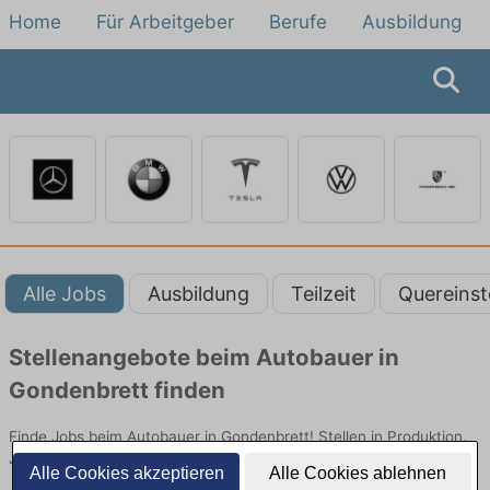
Home
Für Arbeitgeber
Berufe
Ausbildung
Alle Jobs
Ausbildung
Teilzeit
Quereinst
Stellenangebote beim Autobauer in
Gondenbrett finden
Finde Jobs beim Autobauer in Gondenbrett! Stellen in Produktion.
Jetzt bewerben!
Alle Cookies akzeptieren
Alle Cookies ablehnen