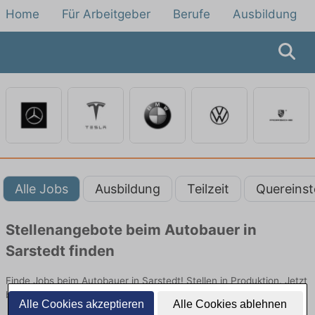
Home
Für Arbeitgeber
Berufe
Ausbildung
Alle Jobs
Ausbildung
Teilzeit
Quereinst
Stellenangebote beim Autobauer in
Sarstedt finden
Finde Jobs beim Autobauer in Sarstedt! Stellen in Produktion. Jetzt
bewerben!
Alle Cookies akzeptieren
Alle Cookies ablehnen