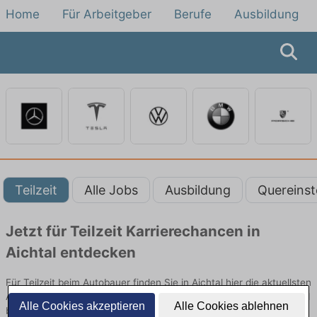
Home
Für Arbeitgeber
Berufe
Ausbildung
Teilzeit
Alle Jobs
Ausbildung
Quereinst
Jetzt für Teilzeit Karrierechancen in
Aichtal entdecken
Für Teilzeit beim Autobauer finden Sie in Aichtal hier die aktuellsten
Angebote. Entdecken Sie freie Optionen von Top-Arbeitgebern und
Alle Cookies akzeptieren
Alle Cookies ablehnen
bewerben Sie sich noch heute.