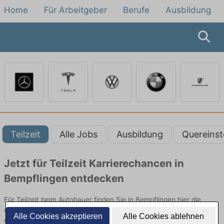
Home
Für Arbeitgeber
Berufe
Ausbildung
Teilzeit
Alle Jobs
Ausbildung
Quereinst
Jetzt für Teilzeit Karrierechancen in
Bempflingen entdecken
Für Teilzeit beim Autobauer finden Sie in Bempflingen hier die
aktuellsten Angebote. Entdecken Sie freie Optionen von Top-
Alle Cookies akzeptieren
Alle Cookies ablehnen
Arbeitgebern und bewerben Sie sich noch heute.