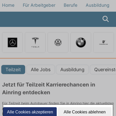
Home
Für Arbeitgeber
Berufe
Ausbildung
Teilzeit
Alle Jobs
Ausbildung
Quereinst
Jetzt für Teilzeit Karrierechancen in
Ainring entdecken
Für Teilzeit beim Autobauer finden Sie in Ainring hier die aktuellsten
Angebote. Entdecken Sie freie Optionen von Top-Arbeitgebern und
Alle Cookies akzeptieren
Alle Cookies ablehnen
bewerben Sie sich noch heute.