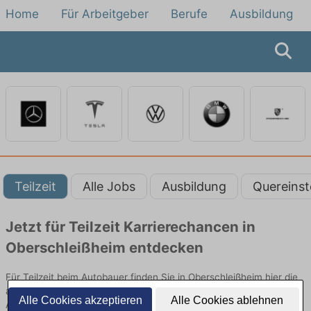
Home
Für Arbeitgeber
Berufe
Ausbildung
Teilzeit
Alle Jobs
Ausbildung
Quereinst
Jetzt für Teilzeit Karrierechancen in
Oberschleißheim entdecken
Für Teilzeit beim Autobauer finden Sie in Oberschleißheim hier die
aktuellsten Angebote. Entdecken Sie freie Optionen von Top-
Alle Cookies akzeptieren
Alle Cookies ablehnen
Arbeitgebern und bewerben Sie sich noch heute.