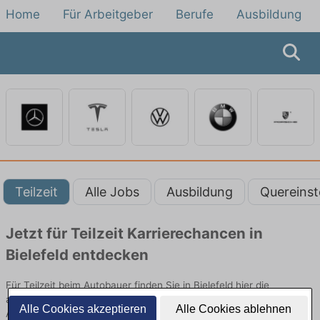
Home
Für Arbeitgeber
Berufe
Ausbildung
Teilzeit
Alle Jobs
Ausbildung
Quereinst
Jetzt für Teilzeit Karrierechancen in
Bielefeld entdecken
Für Teilzeit beim Autobauer finden Sie in Bielefeld hier die
aktuellsten Angebote. Entdecken Sie freie Optionen von Top-
Alle Cookies akzeptieren
Alle Cookies ablehnen
Arbeitgebern und bewerben Sie sich noch heute.