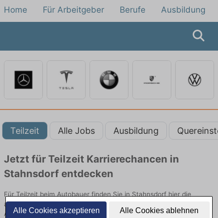
Home
Für Arbeitgeber
Berufe
Ausbildung
Teilzeit
Alle Jobs
Ausbildung
Quereinst
Jetzt für Teilzeit Karrierechancen in
Stahnsdorf entdecken
Für Teilzeit beim Autobauer finden Sie in Stahnsdorf hier die
aktuellsten Angebote. Entdecken Sie freie Optionen von Top-
Alle Cookies akzeptieren
Alle Cookies ablehnen
Arbeitgebern und bewerben Sie sich noch heute.