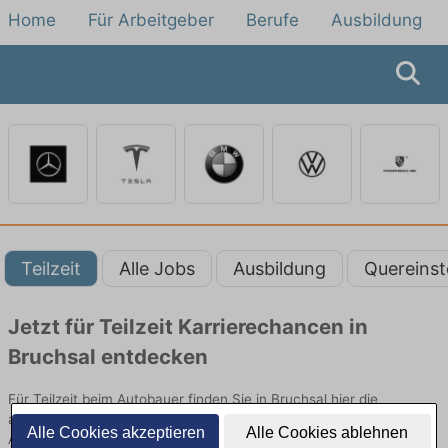
Home
Für Arbeitgeber
Berufe
Ausbildung
Teilzeit
Alle Jobs
Ausbildung
Quereinst
Jetzt für Teilzeit Karrierechancen in
Bruchsal entdecken
Für Teilzeit beim Autobauer finden Sie in Bruchsal hier die
aktuellsten Angebote. Entdecken Sie freie Optionen von Top-
Alle Cookies akzeptieren
Alle Cookies ablehnen
Arbeitgebern und bewerben Sie sich noch heute.