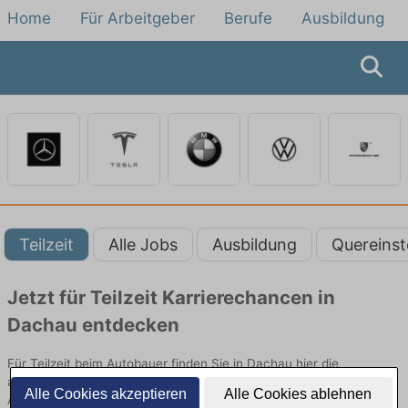
Home
Für Arbeitgeber
Berufe
Ausbildung
Teilzeit
Alle Jobs
Ausbildung
Quereinst
Jetzt für Teilzeit Karrierechancen in
Dachau entdecken
Für Teilzeit beim Autobauer finden Sie in Dachau hier die
aktuellsten Angebote. Entdecken Sie freie Optionen von Top-
Alle Cookies akzeptieren
Alle Cookies ablehnen
Arbeitgebern und bewerben Sie sich noch heute.