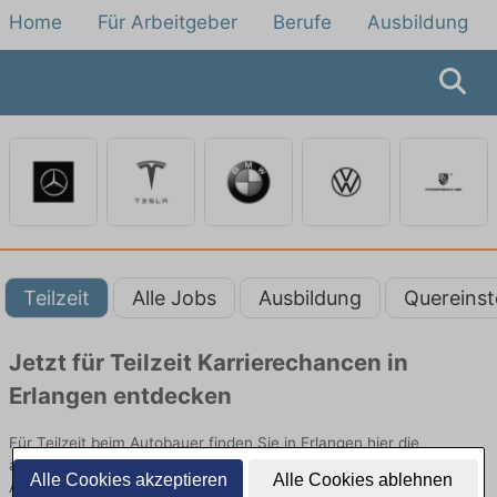
Home
Für Arbeitgeber
Berufe
Ausbildung
Teilzeit
Alle Jobs
Ausbildung
Quereinst
Jetzt für Teilzeit Karrierechancen in
Erlangen entdecken
Für Teilzeit beim Autobauer finden Sie in Erlangen hier die
aktuellsten Angebote. Entdecken Sie freie Optionen von Top-
Alle Cookies akzeptieren
Alle Cookies ablehnen
Arbeitgebern und bewerben Sie sich noch heute.