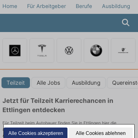
Home
Für Arbeitgeber
Berufe
Ausbildung
Teilzeit
Alle Jobs
Ausbildung
Quereinst
Jetzt für Teilzeit Karrierechancen in
Ettlingen entdecken
Für Teilzeit beim Autobauer finden Sie in Ettlingen hier die
aktuellsten Angebote. Entdecken Sie freie Optionen von Top-
Alle Cookies akzeptieren
Alle Cookies ablehnen
Arbeitgebern und bewerben Sie sich noch heute.