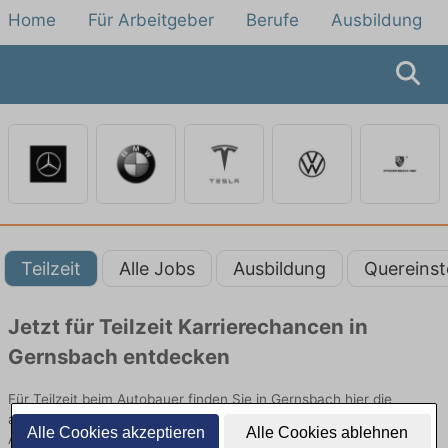
Home
Für Arbeitgeber
Berufe
Ausbildung
Teilzeit
Alle Jobs
Ausbildung
Quereinst
Jetzt für Teilzeit Karrierechancen in
Gernsbach entdecken
Für Teilzeit beim Autobauer finden Sie in Gernsbach hier die
aktuellsten Angebote. Entdecken Sie freie Optionen von Top-
Alle Cookies akzeptieren
Alle Cookies ablehnen
Arbeitgebern und bewerben Sie sich noch heute.