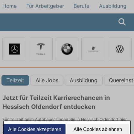
Home
Für Arbeitgeber
Berufe
Ausbildung
Teilzeit
Alle Jobs
Ausbildung
Quereinst
Jetzt für Teilzeit Karrierechancen in
Hessisch Oldendorf entdecken
Für Teilzeit beim Autobauer finden Sie in Hessisch Oldendorf hier
die aktuellsten Angebote. Entdecken Sie freie Optionen von Top-
Alle Cookies akzeptieren
Alle Cookies ablehnen
Arbeitgebern und bewerben Sie sich noch heute.