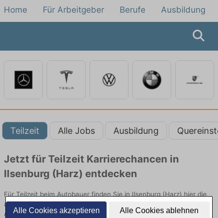
Home
Für Arbeitgeber
Berufe
Ausbildung
Teilzeit
Alle Jobs
Ausbildung
Quereinst
Jetzt für Teilzeit Karrierechancen in
Ilsenburg (Harz) entdecken
Für Teilzeit beim Autobauer finden Sie in Ilsenburg (Harz) hier die
aktuellsten Angebote. Entdecken Sie freie Optionen von Top-
Alle Cookies akzeptieren
Alle Cookies ablehnen
Arbeitgebern und bewerben Sie sich noch heute.