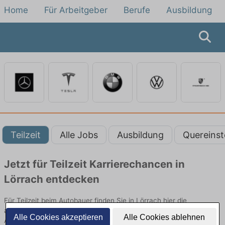
Home
Für Arbeitgeber
Berufe
Ausbildung
Teilzeit
Alle Jobs
Ausbildung
Quereinst
Jetzt für Teilzeit Karrierechancen in
Lörrach entdecken
Für Teilzeit beim Autobauer finden Sie in Lörrach hier die
aktuellsten Angebote. Entdecken Sie freie Optionen von Top-
Alle Cookies akzeptieren
Alle Cookies ablehnen
Arbeitgebern und bewerben Sie sich noch heute.