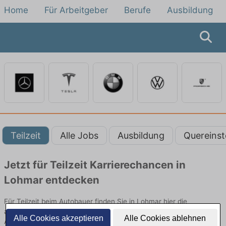
Home
Für Arbeitgeber
Berufe
Ausbildung
Teilzeit
Alle Jobs
Ausbildung
Quereinst
Jetzt für Teilzeit Karrierechancen in
Lohmar entdecken
Für Teilzeit beim Autobauer finden Sie in Lohmar hier die
aktuellsten Angebote. Entdecken Sie freie Optionen von Top-
Alle Cookies akzeptieren
Alle Cookies ablehnen
Arbeitgebern und bewerben Sie sich noch heute.