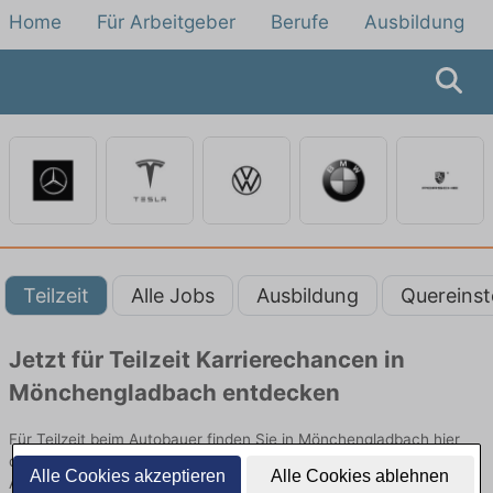
Home
Für Arbeitgeber
Berufe
Ausbildung
Teilzeit
Alle Jobs
Ausbildung
Quereinst
Jetzt für Teilzeit Karrierechancen in
Mönchengladbach entdecken
Für Teilzeit beim Autobauer finden Sie in Mönchengladbach hier
die aktuellsten Angebote. Entdecken Sie freie Optionen von Top-
Alle Cookies akzeptieren
Alle Cookies ablehnen
Arbeitgebern und bewerben Sie sich noch heute.