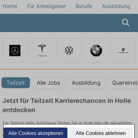
Home
Für Arbeitgeber
Berufe
Ausbildung
Teilzeit
Alle Jobs
Ausbildung
Quereinst
Jetzt für Teilzeit Karrierechancen in Holle
entdecken
Für Teilzeit beim Autobauer finden Sie in Holle hier die aktuellsten
Angebote. Entdecken Sie freie Optionen von Top-Arbeitgebern und
Alle Cookies akzeptieren
Alle Cookies ablehnen
bewerben Sie sich noch heute.