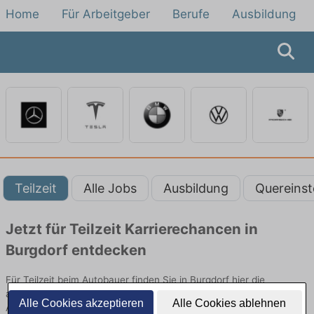
Home
Für Arbeitgeber
Berufe
Ausbildung
Teilzeit
Alle Jobs
Ausbildung
Quereinst
Jetzt für Teilzeit Karrierechancen in
Burgdorf entdecken
Für Teilzeit beim Autobauer finden Sie in Burgdorf hier die
aktuellsten Angebote. Entdecken Sie freie Optionen von Top-
Alle Cookies akzeptieren
Alle Cookies ablehnen
Arbeitgebern und bewerben Sie sich noch heute.