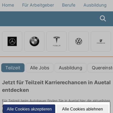
Home
Für Arbeitgeber
Berufe
Ausbildung
Teilzeit
Alle Jobs
Ausbildung
Quereinst
Jetzt für Teilzeit Karrierechancen in Auetal
entdecken
Für Teilzeit beim Autobauer finden Sie in Auetal hier die aktuellsten
Angebote. Entdecken Sie freie Optionen von Top-Arbeitgebern und
Alle Cookies akzeptieren
Alle Cookies ablehnen
bewerben Sie sich noch heute.