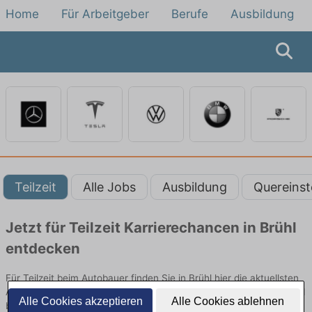
Home
Für Arbeitgeber
Berufe
Ausbildung
Teilzeit
Alle Jobs
Ausbildung
Quereinst
Jetzt für Teilzeit Karrierechancen in Brühl
entdecken
Für Teilzeit beim Autobauer finden Sie in Brühl hier die aktuellsten
Angebote. Entdecken Sie freie Optionen von Top-Arbeitgebern und
Alle Cookies akzeptieren
Alle Cookies ablehnen
bewerben Sie sich noch heute.