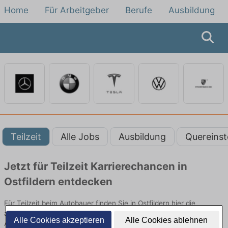
Home
Für Arbeitgeber
Berufe
Ausbildung
Teilzeit
Alle Jobs
Ausbildung
Quereinst
Jetzt für Teilzeit Karrierechancen in
Ostfildern entdecken
Für Teilzeit beim Autobauer finden Sie in Ostfildern hier die
aktuellsten Angebote. Entdecken Sie freie Optionen von Top-
Alle Cookies akzeptieren
Alle Cookies ablehnen
Arbeitgebern und bewerben Sie sich noch heute.