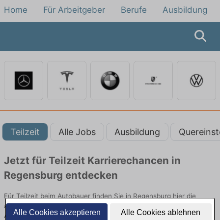
Home
Für Arbeitgeber
Berufe
Ausbildung
Teilzeit
Alle Jobs
Ausbildung
Quereinst
Jetzt für Teilzeit Karrierechancen in
Regensburg entdecken
Für Teilzeit beim Autobauer finden Sie in Regensburg hier die
aktuellsten Angebote. Entdecken Sie freie Optionen von Top-
Alle Cookies akzeptieren
Alle Cookies ablehnen
Arbeitgebern und bewerben Sie sich noch heute.