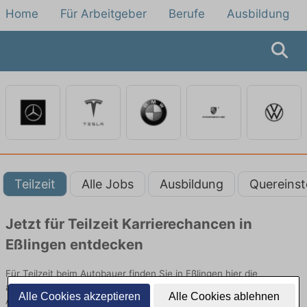
Home
Für Arbeitgeber
Berufe
Ausbildung
Teilzeit
Alle Jobs
Ausbildung
Quereinst
Jetzt für Teilzeit Karrierechancen in
Eßlingen entdecken
Für Teilzeit beim Autobauer finden Sie in Eßlingen hier die
aktuellsten Angebote. Entdecken Sie freie Optionen von Top-
Alle Cookies akzeptieren
Alle Cookies ablehnen
Arbeitgebern und bewerben Sie sich noch heute.