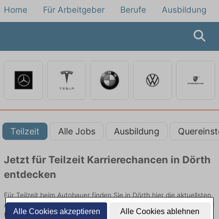
Home
Für Arbeitgeber
Berufe
Ausbildung
Teilzeit
Alle Jobs
Ausbildung
Quereinst
Jetzt für Teilzeit Karrierechancen in Dörth
entdecken
Für Teilzeit beim Autobauer finden Sie in Dörth hier die aktuellsten
Angebote. Entdecken Sie freie Optionen von Top-Arbeitgebern und
Alle Cookies akzeptieren
Alle Cookies ablehnen
bewerben Sie sich noch heute.