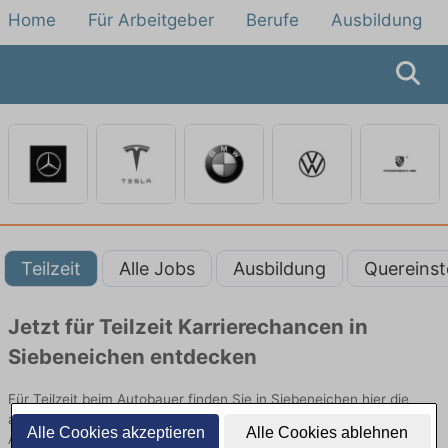
Home
Für Arbeitgeber
Berufe
Ausbildung
Teilzeit
Alle Jobs
Ausbildung
Quereinst
Jetzt für Teilzeit Karrierechancen in
Siebeneichen entdecken
Für Teilzeit beim Autobauer finden Sie in Siebeneichen hier die
aktuellsten Angebote. Entdecken Sie freie Optionen von Top-
Alle Cookies akzeptieren
Alle Cookies ablehnen
Arbeitgebern und bewerben Sie sich noch heute.