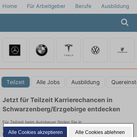
Home
Für Arbeitgeber
Berufe
Ausbildung
Teilzeit
Alle Jobs
Ausbildung
Quereinst
Jetzt für Teilzeit Karrierechancen in
Schwarzenberg/Erzgebirge entdecken
Für Teilzeit beim Autobauer finden Sie in
Schwarzenberg/Erzgebirge hier die aktuellsten Angebote.
Alle Cookies akzeptieren
Alle Cookies ablehnen
Entdecken Sie freie Optionen von Top-Arbeitgebern und bewerben