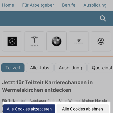
Home
Für Arbeitgeber
Berufe
Ausbildung
Teilzeit
Alle Jobs
Ausbildung
Quereinst
Jetzt für Teilzeit Karrierechancen in
Wermelskirchen entdecken
Für Teilzeit beim Autobauer finden Sie in Wermelskirchen hier die
aktuellsten Angebote. Entdecken Sie freie Optionen von Top-
Alle Cookies akzeptieren
Alle Cookies ablehnen
Arbeitgebern und bewerben Sie sich noch heute.