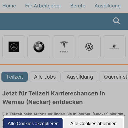
Home
Für Arbeitgeber
Berufe
Ausbildung
Teilzeit
Alle Jobs
Ausbildung
Quereinst
Jetzt für Teilzeit Karrierechancen in
Wernau (Neckar) entdecken
Für Teilzeit beim Autobauer finden Sie in Wernau (Neckar) hier die
aktuellsten Angebote. Entdecken Sie freie Optionen von Top-
Alle Cookies akzeptieren
Alle Cookies ablehnen
Arbeitgebern und bewerben Sie sich noch heute.